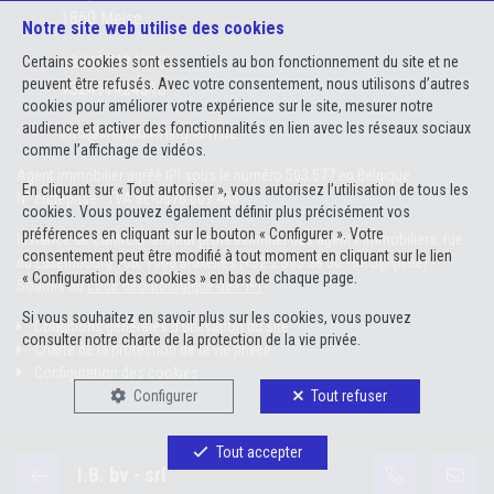
1860 Meise
Notre site web utilise des cookies
+32497424310
Certains cookies sont essentiels au bon fonctionnement du site et ne
peuvent être refusés. Avec votre consentement, nous utilisons d’autres
+32497424310
cookies pour améliorer votre expérience sur le site, mesurer notre
audience et activer des fonctionnalités en lien avec les réseaux sociaux
info@immobirmingham.be
comme l’affichage de vidéos.
Agent immobilier agréé IPI sous le numéro 503.577 en Belgique
En cliquant sur « Tout autoriser », vous autorisez l’utilisation de tous les
N° entreprise : TVA BE-0878.009.455
cookies. Vous pouvez également définir plus précisément vos
préférences en cliquant sur le bouton « Configurer ». Votre
Instance de contrôle: Institut professionnel des agents immobiliers, rue
consentement peut être modifié à tout moment en cliquant sur le lien
du Luxembourg 16B, 1000 Bruxelles (+32 2 505 38 50 - info@ipi.be) -
« Configuration des cookies » en bas de chaque page.
Soumis au
code déontologique de l’ IPI
Si vous souhaitez en savoir plus sur les cookies, vous pouvez
Conditions générales d'utilisation du site
consulter notre
charte de la protection de la vie privée
.
Charte de la protection de la vie privée
Configuration des cookies
Configurer
Tout refuser
Tout accepter
POWERED BY
WHISE
DESIGNED AND DEVELOPED BY
I.B. bv - srl
WEBULOUS.IMMO